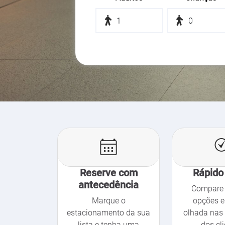
Reserve com
Rápido 
antecedência
Compare 
Marque o
opções e
estacionamento da sua
olhada nas 
lista e tenha uma
dos cli