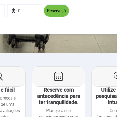
e fácil
Reserve com
Utilize
antecedência para
pesquisa
preços e
ter tranquilidade.
intu
 dê uma
avaliações
Planeje o seu
Com
entes.
estacionamento com
funcionali